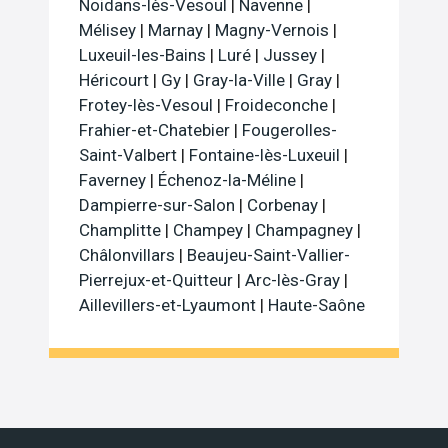
Noidans-lès-Vesoul
|
Navenne
|
Mélisey
|
Marnay
|
Magny-Vernois
|
Luxeuil-les-Bains
|
Luré
|
Jussey
|
Héricourt
|
Gy
|
Gray-la-Ville
|
Gray
|
Frotey-lès-Vesoul
|
Froideconche
|
Frahier-et-Chatebier
|
Fougerolles-
Saint-Valbert
|
Fontaine-lès-Luxeuil
|
Faverney
|
Échenoz-la-Méline
|
Dampierre-sur-Salon
|
Corbenay
|
Champlitte
|
Champey
|
Champagney
|
Châlonvillars
|
Beaujeu-Saint-Vallier-
Pierrejux-et-Quitteur
|
Arc-lès-Gray
|
Aillevillers-et-Lyaumont
|
Haute-Saône