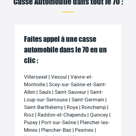
Casse Automobile dans tout le 70 :
Faites appel à une casse
automobile dans le 70 en un
clic :
Villersexel
|
Vesoul
|
Vaivre-et-
Montoille
|
Scey-sur-Saône-et-Saint-
Albin
|
Saulx
|
Saint-Sauveur
|
Saint-
Loup-sur-Semouse
|
Saint-Germain
|
Saint-Barthélemy
|
Roye
|
Ronchamp
|
Rioz
|
Raddon-et-Chapendu
|
Quincey
|
Pusey
|
Port-sur-Saône
|
Plancher-les-
Mines
|
Plancher-Bas
|
Pesmes
|