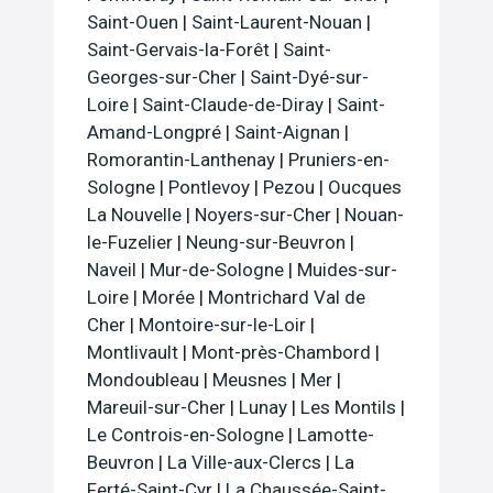
Saint-Ouen
|
Saint-Laurent-Nouan
|
Saint-Gervais-la-Forêt
|
Saint-
Georges-sur-Cher
|
Saint-Dyé-sur-
Loire
|
Saint-Claude-de-Diray
|
Saint-
Amand-Longpré
|
Saint-Aignan
|
Romorantin-Lanthenay
|
Pruniers-en-
Sologne
|
Pontlevoy
|
Pezou
|
Oucques
La Nouvelle
|
Noyers-sur-Cher
|
Nouan-
le-Fuzelier
|
Neung-sur-Beuvron
|
Naveil
|
Mur-de-Sologne
|
Muides-sur-
Loire
|
Morée
|
Montrichard Val de
Cher
|
Montoire-sur-le-Loir
|
Montlivault
|
Mont-près-Chambord
|
Mondoubleau
|
Meusnes
|
Mer
|
Mareuil-sur-Cher
|
Lunay
|
Les Montils
|
Le Controis-en-Sologne
|
Lamotte-
Beuvron
|
La Ville-aux-Clercs
|
La
Ferté-Saint-Cyr
|
La Chaussée-Saint-