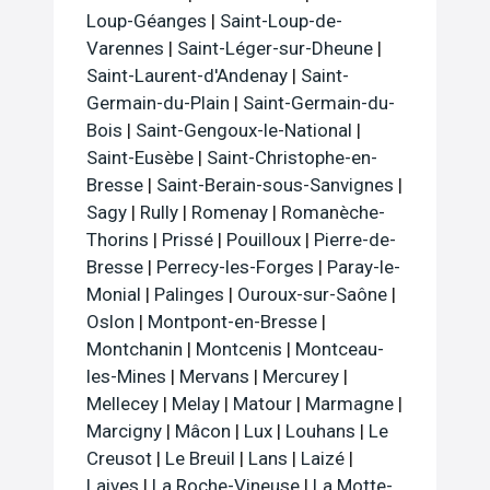
Loup-Géanges
|
Saint-Loup-de-
Varennes
|
Saint-Léger-sur-Dheune
|
Saint-Laurent-d'Andenay
|
Saint-
Germain-du-Plain
|
Saint-Germain-du-
Bois
|
Saint-Gengoux-le-National
|
Saint-Eusèbe
|
Saint-Christophe-en-
Bresse
|
Saint-Berain-sous-Sanvignes
|
Sagy
|
Rully
|
Romenay
|
Romanèche-
Thorins
|
Prissé
|
Pouilloux
|
Pierre-de-
Bresse
|
Perrecy-les-Forges
|
Paray-le-
Monial
|
Palinges
|
Ouroux-sur-Saône
|
Oslon
|
Montpont-en-Bresse
|
Montchanin
|
Montcenis
|
Montceau-
les-Mines
|
Mervans
|
Mercurey
|
Mellecey
|
Melay
|
Matour
|
Marmagne
|
Marcigny
|
Mâcon
|
Lux
|
Louhans
|
Le
Creusot
|
Le Breuil
|
Lans
|
Laizé
|
Laives
|
La Roche-Vineuse
|
La Motte-