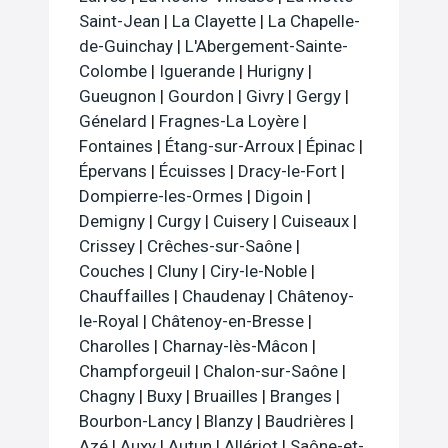
Saint-Jean
|
La Clayette
|
La Chapelle-
de-Guinchay
|
L'Abergement-Sainte-
Colombe
|
Iguerande
|
Hurigny
|
Gueugnon
|
Gourdon
|
Givry
|
Gergy
|
Génelard
|
Fragnes-La Loyère
|
Fontaines
|
Étang-sur-Arroux
|
Épinac
|
Épervans
|
Écuisses
|
Dracy-le-Fort
|
Dompierre-les-Ormes
|
Digoin
|
Demigny
|
Curgy
|
Cuisery
|
Cuiseaux
|
Crissey
|
Crêches-sur-Saône
|
Couches
|
Cluny
|
Ciry-le-Noble
|
Chauffailles
|
Chaudenay
|
Châtenoy-
le-Royal
|
Châtenoy-en-Bresse
|
Charolles
|
Charnay-lès-Mâcon
|
Champforgeuil
|
Chalon-sur-Saône
|
Chagny
|
Buxy
|
Bruailles
|
Branges
|
Bourbon-Lancy
|
Blanzy
|
Baudrières
|
Azé
|
Auxy
|
Autun
|
Allériot
|
Saône-et-