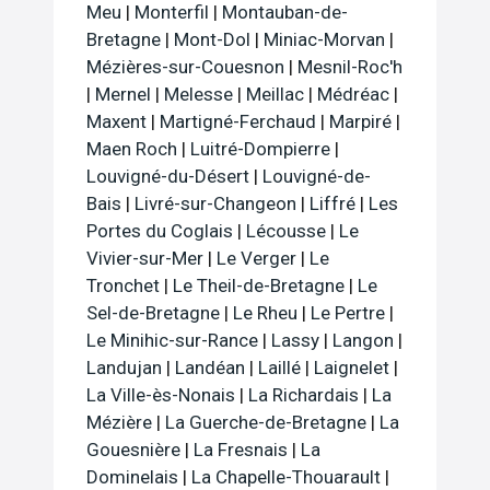
Meu
|
Monterfil
|
Montauban-de-
Bretagne
|
Mont-Dol
|
Miniac-Morvan
|
Mézières-sur-Couesnon
|
Mesnil-Roc'h
|
Mernel
|
Melesse
|
Meillac
|
Médréac
|
Maxent
|
Martigné-Ferchaud
|
Marpiré
|
Maen Roch
|
Luitré-Dompierre
|
Louvigné-du-Désert
|
Louvigné-de-
Bais
|
Livré-sur-Changeon
|
Liffré
|
Les
Portes du Coglais
|
Lécousse
|
Le
Vivier-sur-Mer
|
Le Verger
|
Le
Tronchet
|
Le Theil-de-Bretagne
|
Le
Sel-de-Bretagne
|
Le Rheu
|
Le Pertre
|
Le Minihic-sur-Rance
|
Lassy
|
Langon
|
Landujan
|
Landéan
|
Laillé
|
Laignelet
|
La Ville-ès-Nonais
|
La Richardais
|
La
Mézière
|
La Guerche-de-Bretagne
|
La
Gouesnière
|
La Fresnais
|
La
Dominelais
|
La Chapelle-Thouarault
|