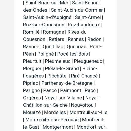
|
Saint-Briac-sur-Mer
|
Saint-Benoît-
des-Ondes
|
Saint-Aubin-du-Cormier
|
Saint-Aubin-d'Aubigné
|
Saint-Armel
|
Roz-sur-Couesnon
|
Roz-Landrieux
|
Romillé
|
Romagne
|
Rives-du-
Couesnon
|
Retiers
|
Rennes
|
Redon
|
Rannée
|
Quédillac
|
Québriac
|
Pont-
Péan
|
Poligné
|
Pocé-les-Bois
|
Pleurtuit
|
Pleumeleuc
|
Pleugueneuc
|
Plerguer
|
Plélan-le-Grand
|
Pleine-
Fougères
|
Pléchâtel
|
Piré-Chancé
|
Pipriac
|
Parthenay-de-Bretagne
|
Parigné
|
Pancé
|
Paimpont
|
Pacé
|
Orgères
|
Noyal-sur-Vilaine
|
Noyal-
Châtillon-sur-Seiche
|
Nouvoitou
|
Mouazé
|
Mordelles
|
Montreuil-sur-Ille
|
Montreuil-sous-Pérouse
|
Montreuil-
le-Gast
|
Montgermont
|
Montfort-sur-