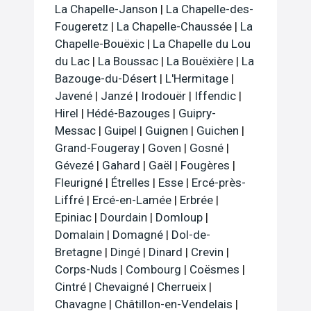
La Chapelle-Janson
|
La Chapelle-des-
Fougeretz
|
La Chapelle-Chaussée
|
La
Chapelle-Bouëxic
|
La Chapelle du Lou
du Lac
|
La Boussac
|
La Bouëxière
|
La
Bazouge-du-Désert
|
L'Hermitage
|
Javené
|
Janzé
|
Irodouër
|
Iffendic
|
Hirel
|
Hédé-Bazouges
|
Guipry-
Messac
|
Guipel
|
Guignen
|
Guichen
|
Grand-Fougeray
|
Goven
|
Gosné
|
Gévezé
|
Gahard
|
Gaël
|
Fougères
|
Fleurigné
|
Étrelles
|
Esse
|
Ercé-près-
Liffré
|
Ercé-en-Lamée
|
Erbrée
|
Epiniac
|
Dourdain
|
Domloup
|
Domalain
|
Domagné
|
Dol-de-
Bretagne
|
Dingé
|
Dinard
|
Crevin
|
Corps-Nuds
|
Combourg
|
Coësmes
|
Cintré
|
Chevaigné
|
Cherrueix
|
Chavagne
|
Châtillon-en-Vendelais
|