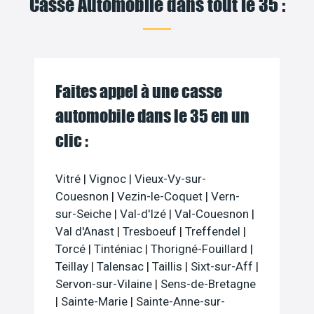
Casse Automobile dans tout le 35 :
Faites appel à une casse
automobile dans le 35 en un
clic :
Vitré
|
Vignoc
|
Vieux-Vy-sur-
Couesnon
|
Vezin-le-Coquet
|
Vern-
sur-Seiche
|
Val-d'Izé
|
Val-Couesnon
|
Val d'Anast
|
Tresboeuf
|
Treffendel
|
Torcé
|
Tinténiac
|
Thorigné-Fouillard
|
Teillay
|
Talensac
|
Taillis
|
Sixt-sur-Aff
|
Servon-sur-Vilaine
|
Sens-de-Bretagne
|
Sainte-Marie
|
Sainte-Anne-sur-