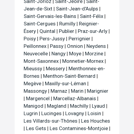
Saint-Jorioz
|
Saint-Jeoire
|
Saint-
Jean-de-Sixt
|
Saint-Jean-d'Aulps
|
Saint-Gervais-les-Bains
|
Saint-Félix
|
Saint-Cergues
|
Rumilly
|
Reignier-
Ésery
|
Quintal
|
Publier
|
Praz-sur-Arly
|
Poisy
|
Pers-Jussy
|
Perrignier
|
Peillonnex
|
Passy
|
Onnion
|
Neydens
|
Neuvecelle
|
Nangy
|
Moye
|
Morzine
|
Mont-Saxonnex
|
Monnetier-Mornex
|
Mieussy
|
Messery
|
Menthonnex-en-
Bornes
|
Menthon-Saint-Bernard
|
Megève
|
Maxilly-sur-Léman
|
Massongy
|
Marnaz
|
Marin
|
Marignier
|
Margencel
|
Marcellaz-Albanais
|
Manigod
|
Magland
|
Machilly
|
Lyaud
|
Lugrin
|
Lucinges
|
Lovagny
|
Loisin
|
Les Villards-sur-Thônes
|
Les Houches
|
Les Gets
|
Les Contamines-Montjoie
|