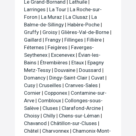
Le Grand-Bornand
|
Lathuile
|
Larringes
|
La Tour
|
La Roche-sur-
Foron
|
La Muraz
|
La Clusaz
|
La
Balme-de-Sillingy
|
Habère-Poche
|
Gruffy
|
Groisy
|
Glières-Val-de-Borne
|
Gaillard
|
Frangy
|
Fillinges
|
Fillière
|
Féternes
|
Feigères
|
Faverges-
Seythenex
|
Excenevex
|
Évian-les-
Bains
|
Étrembières
|
Etaux
|
Epagny
Metz-Tessy
|
Douvaine
|
Doussard
|
Domancy
|
Dingy-Saint-Clair
|
Cuvat
|
Cusy
|
Cruseilles
|
Cranves-Sales
|
Cornier
|
Copponex
|
Contamine-sur-
Arve
|
Combloux
|
Collonges-sous-
Salève
|
Cluses
|
Clarafond-Arcine
|
Choisy
|
Chilly
|
Chens-sur-Léman
|
Chavanod
|
Châtillon-sur-Cluses
|
Châtel
|
Charvonnex
|
Chamonix-Mont-