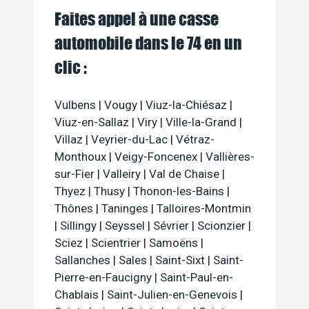
Faites appel à une casse
automobile dans le 74 en un
clic :
Vulbens
|
Vougy
|
Viuz-la-Chiésaz
|
Viuz-en-Sallaz
|
Viry
|
Ville-la-Grand
|
Villaz
|
Veyrier-du-Lac
|
Vétraz-
Monthoux
|
Veigy-Foncenex
|
Vallières-
sur-Fier
|
Valleiry
|
Val de Chaise
|
Thyez
|
Thusy
|
Thonon-les-Bains
|
Thônes
|
Taninges
|
Talloires-Montmin
|
Sillingy
|
Seyssel
|
Sévrier
|
Scionzier
|
Sciez
|
Scientrier
|
Samoëns
|
Sallanches
|
Sales
|
Saint-Sixt
|
Saint-
Pierre-en-Faucigny
|
Saint-Paul-en-
Chablais
|
Saint-Julien-en-Genevois
|