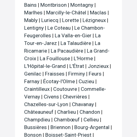
Bains
|
Montbrison
|
Montagny
|
Marlhes
|
Marcilly-le-Châtel
|
Maclas
|
Mably
|
Luriecq
|
Lorette
|
Lézigneux
|
Lentigny
|
Le Coteau
|
Le Chambon-
Feugerolles
|
La Valla-en-Gier
|
La
Tour-en-Jarez
|
La Talaudière
|
La
Ricamarie
|
La Pacaudière
|
La Grand-
Croix
|
La Fouillouse
|
L'Horme
|
L'Hôpital-le-Grand
|
L'Étrat
|
Jonzieux
|
Genilac
|
Fraisses
|
Firminy
|
Feurs
|
Farnay
|
Écotay-l'Olme
|
Cuzieu
|
Craintilleux
|
Coutouvre
|
Commelle-
Vernay
|
Civens
|
Chevrières
|
Chazelles-sur-Lyon
|
Chavanay
|
Châteauneuf
|
Charlieu
|
Chandon
|
Champdieu
|
Chambœuf
|
Cellieu
|
Bussières
|
Briennon
|
Bourg-Argental
|
Bonson
|
Boisset-Saint-Priest
|