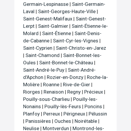
Germain-Lespinasse
|
Saint-Germain-
Laval
|
Saint-Georges-Haute-Ville
|
Saint-Genest-Malifaux
|
Saint-Genest-
Lerpt
|
Saint-Galmier
|
Saint-Étienne-le-
Molard
|
Saint-Étienne
|
Saint-Denis-
de-Cabanne
|
Saint-Cyr-les-Vignes
|
Saint-Cyprien
|
Saint-Christo-en-Jarez
|
Saint-Chamond
|
Saint-Bonnet-les-
Oules
|
Saint-Bonnet-le-Château
|
Saint-André-le-Puy
|
Saint-André-
d'Apchon
|
Rozier-en-Donzy
|
Roche-la-
Molière
|
Roanne
|
Rive-de-Gier
|
Riorges
|
Renaison
|
Regny
|
Précieux
|
Pouilly-sous-Charlieu
|
Pouilly-les-
Nonains
|
Pouilly-lès-Feurs
|
Poncins
|
Planfoy
|
Perreux
|
Périgneux
|
Pélussin
|
Panissières
|
Ouches
|
Noirétable
|
Neulise
|
Montverdun
|
Montrond-les-