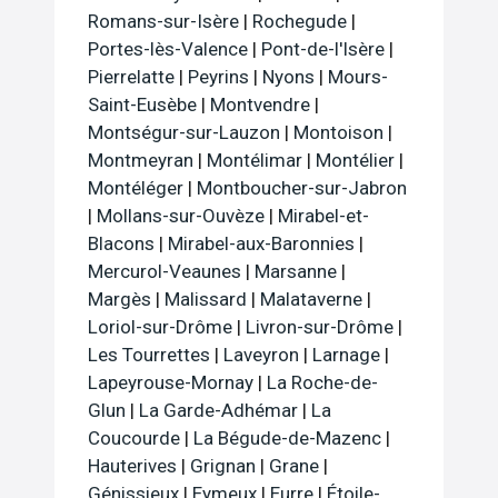
Romans-sur-Isère
|
Rochegude
|
Portes-lès-Valence
|
Pont-de-l'Isère
|
Pierrelatte
|
Peyrins
|
Nyons
|
Mours-
Saint-Eusèbe
|
Montvendre
|
Montségur-sur-Lauzon
|
Montoison
|
Montmeyran
|
Montélimar
|
Montélier
|
Montéléger
|
Montboucher-sur-Jabron
|
Mollans-sur-Ouvèze
|
Mirabel-et-
Blacons
|
Mirabel-aux-Baronnies
|
Mercurol-Veaunes
|
Marsanne
|
Margès
|
Malissard
|
Malataverne
|
Loriol-sur-Drôme
|
Livron-sur-Drôme
|
Les Tourrettes
|
Laveyron
|
Larnage
|
Lapeyrouse-Mornay
|
La Roche-de-
Glun
|
La Garde-Adhémar
|
La
Coucourde
|
La Bégude-de-Mazenc
|
Hauterives
|
Grignan
|
Grane
|
Génissieux
|
Eymeux
|
Eurre
|
Étoile-