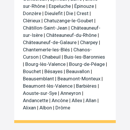
sur-Rhône
|
Espeluche
|
Épinouze
|
Donzère
|
Dieulefit
|
Die
|
Crest
|
Clérieux
|
Chatuzange-le-Goubet
|
Châtillon-Saint-Jean
|
Châteauneuf-
sur-Isère
|
Châteauneuf-du-Rhône
|
Châteauneuf-de-Galaure
|
Charpey
|
Chantemerle-les-Blés
|
Chanos-
Curson
|
Chabeuil
|
Buis-les-Baronnies
|
Bourg-lès-Valence
|
Bourg-de-Péage
|
Bouchet
|
Bésayes
|
Beauvallon
|
Beausemblant
|
Beaumont-Monteux
|
Beaumont-lès-Valence
|
Barbières
|
Aouste-sur-Sye
|
Anneyron
|
Andancette
|
Ancône
|
Allex
|
Allan
|
Alixan
|
Albon
|
Drôme